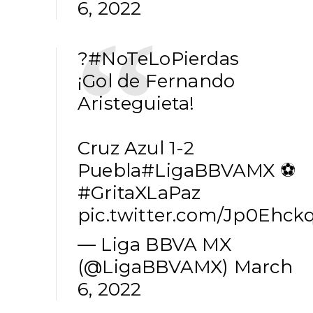
6, 2022
?
#NoTeLoPierdas
¡Gol de Fernando
Aristeguieta!
Cruz Azul 1-2
Puebla
#LigaBBVAMX
⚽
#GritaXLaPaz
pic.twitter.com/Jp0Ehck
— Liga BBVA MX
(@LigaBBVAMX)
March
6, 2022