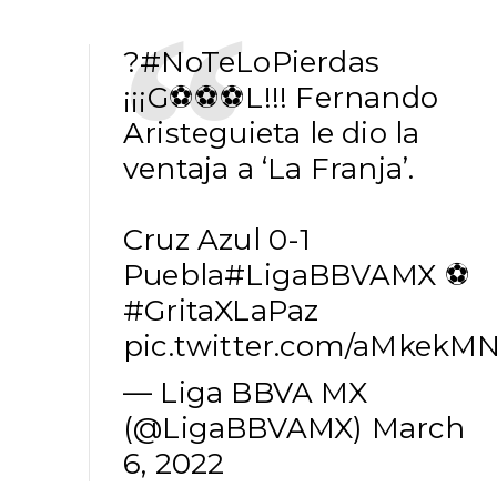
?
#NoTeLoPierdas
¡¡¡G⚽⚽⚽L!!! Fernando
Aristeguieta le dio la
ventaja a ‘La Franja’.
Cruz Azul 0-1
Puebla
#LigaBBVAMX
⚽
#GritaXLaPaz
pic.twitter.com/aMkekM
— Liga BBVA MX
(@LigaBBVAMX)
March
6, 2022