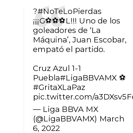
?
#NoTeLoPierdas
¡¡¡G⚽⚽⚽L!!! Uno de los
goleadores de ‘La
Máquina’, Juan Escobar,
empató el partido.
Cruz Azul 1-1
Puebla
#LigaBBVAMX
⚽
#GritaXLaPaz
pic.twitter.com/a3DXsv5
— Liga BBVA MX
(@LigaBBVAMX)
March
6, 2022