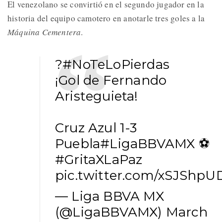
El venezolano se convirtió en el segundo jugador en la
historia del equipo camotero en anotarle tres goles a la
Máquina Cementera
.
?
#NoTeLoPierdas
¡Gol de Fernando
Aristeguieta!
Cruz Azul 1-3
Puebla
#LigaBBVAMX
⚽
#GritaXLaPaz
pic.twitter.com/xSJShpU
— Liga BBVA MX
(@LigaBBVAMX)
March