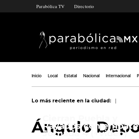
Parabólica TV
Directorio
Inicio
Local
Estatal
Nacional
Internacional
P
|
Lo más reciente en la ciudad:
Cierran Puebla y
Ángulo Depo
Rayados con empate 
Jornada 4 (+video)