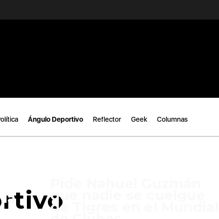
olítica
Ángulo Deportivo
Reflector
Geek
Columnas
Pide Nahuel Guzmán
rtivo
que nadie se cuelgue
la
de Tigres en el Mundial
de Clubes