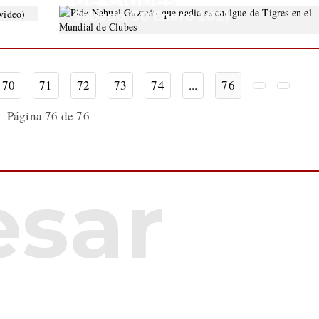
Sábado, 30 Enero 2021
70
71
72
73
74
...
76
Página 76 de 76