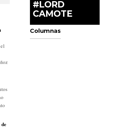
#LORD
CAMOTE
n
Columnas
 el
uñoz
utos
mo
nto
 de