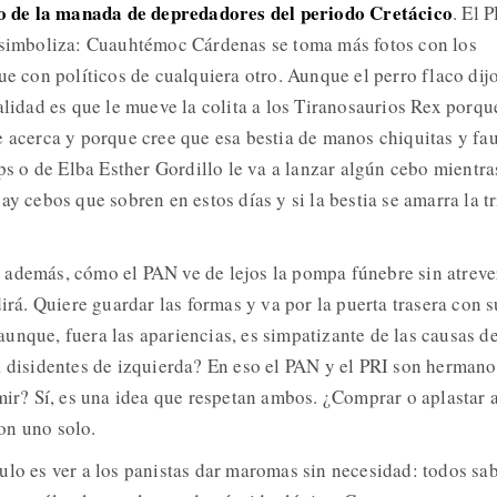
ado de la manada de depredadores del periodo Cretácico
. El 
o simboliza: Cuauhtémoc Cárdenas se toma más fotos con los
ue con políticos de cualquiera otro. Aunque el perro flaco dij
alidad es que le mueve la colita a los Tiranosaurios Rex porqu
e acerca y porque cree que esa bestia de manos chiquitas y fa
 o de Elba Esther Gordillo le va a lanzar algún cebo mientra
ay cebos que sobren en estos días y si la bestia se amarra la tr
además, cómo el PAN ve de lejos la pompa fúnebre sin atreve
dirá. Quiere guardar las formas y va por la puerta trasera con s
unque, fuera las apariencias, es simpatizante de las causas d
a disidentes de izquierda? En eso el PAN y el PRI son hermano
mir? Sí, es una idea que respetan ambos. ¿Comprar o aplastar a
on uno solo.
ulo es ver a los panistas dar maromas sin necesidad: todos sa