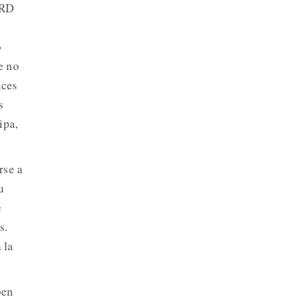
PRD
o
e no
uces
s
ipa,
rse a
u
e
s.
 la
ben