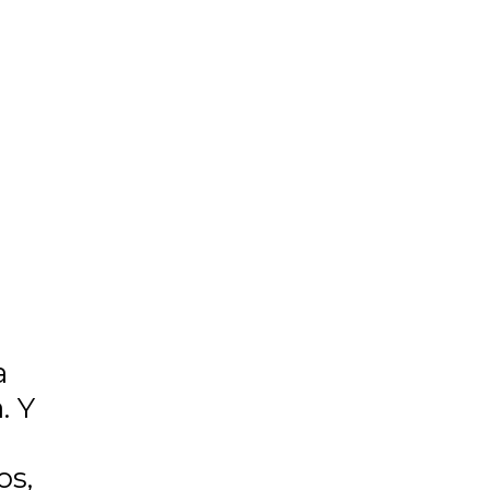
a
. Y
os,