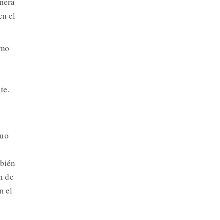
anera
en el
omo
te.
duo
mbién
n de
n el