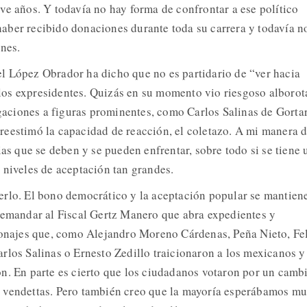
ve años. Y todavía no hay forma de confrontar a ese político
aber recibido donaciones durante toda su carrera y todavía n
ones.
l López Obrador ha dicho que no es partidario de “ver hacia
a los expresidentes. Quizás en su momento vio riesgoso alborot
igaciones a figuras prominentes, como Carlos Salinas de Gortar
eestimó la capacidad de reacción, el coletazo. A mi manera 
ias que se deben y se pueden enfrentar, sobre todo si se tiene 
 niveles de aceptación tan grandes.
erlo. El bono democrático y la aceptación popular se mantien
demandar al Fiscal Gertz Manero que abra expedientes y
sonajes que, como Alejandro Moreno Cárdenas, Peña Nieto, Fe
rlos Salinas o Ernesto Zedillo traicionaron a los mexicanos y
n. En parte es cierto que los ciudadanos votaron por un camb
 vendettas. Pero también creo que la mayoría esperábamos m