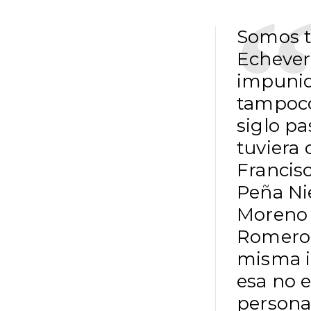
Somos te
Echever
impunid
tampoco
siglo p
tuviera 
Francis
Peña Ni
Moreno 
Romero 
misma i
esa no e
persona