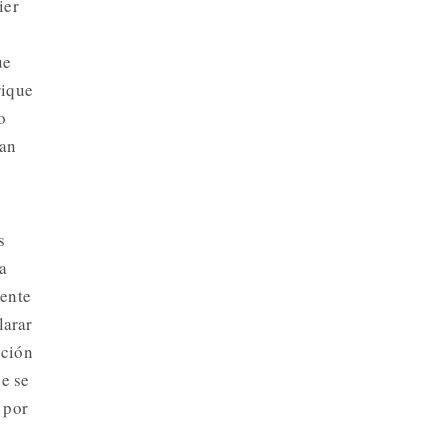
ier
ue
rique
o
ean
s
ea
mente
larar
cción
e se
 por