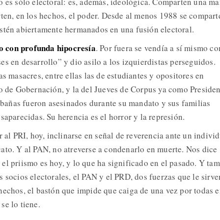
o es sólo electoral: es, además, ideológica. Comparten una m
rten, en los hechos, el poder. Desde al menos 1988 se compart
stén abiertamente hermanados en una fusión electoral.
 con profunda hipocresía
. Por fuera se vendía a sí mismo c
s en desarrollo” y dio asilo a los izquierdistas perseguidos.
as masacres, entre ellas las de estudiantes y opositores en
io de Gobernación, y la del Jueves de Corpus ya como Presiden
añas fueron asesinados durante su mandato y sus familias
saparecidas. Su herencia es el horror y la represión.
r al PRI, hoy, inclinarse en señal de reverencia ante un indivi
ato. Y al PAN, no atreverse a condenarlo en muerte. Nos dice
el priismo es hoy, y lo que ha significado en el pasado. Y ta
 socios electorales, el PAN y el PRD, dos fuerzas que le sirve
hechos, el bastón que impide que caiga de una vez por todas e
se lo tiene.