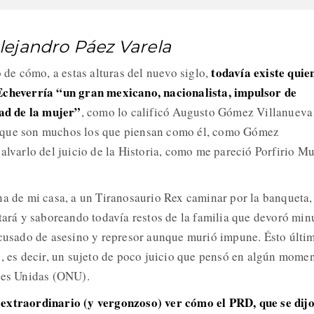
lejandro Páez Varela
todavía existe quie
o de cómo, a estas alturas del nuevo siglo,
Echeverría “un gran mexicano, nacionalista, impulsor de
dad de la mujer”
, como lo calificó Augusto Gómez Villanueva
 que son muchos los que piensan como él, como Gómez
salvarlo del juicio de la Historia, como me pareció Porfirio M
na de mi casa, a un Tiranosaurio Rex caminar por la banqueta,
stará y saboreando todavía restos de la familia que devoró min
acusado de asesino y represor aunque murió impune. Ésto últi
o, es decir, un sujeto de poco juicio que pensó en algún mome
nes Unidas (ONU).
extraordinario (y vergonzoso) ver cómo el PRD, que se dijo