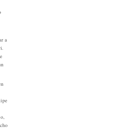
o
ar a
i.
de
un
en
lipe
io,
ucho