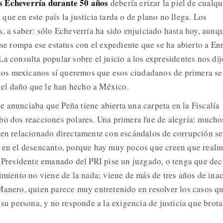
s Echeverría durante 50 años
debería erizar la piel de cualqu
ue en este país la justicia tarda o de plano no llega. Los
s, a saber: sólo Echeverría ha sido enjuiciado hasta hoy, aunq
 se rompa ese estatus con el expediente que se ha abierto a En
a consulta popular sobre el juicio a los expresidentes nos dij
e los mexicanos sí queremos que esos ciudadanos de primera s
r el daño que le han hecho a México.
 anunciaba que Peña tiene abierta una carpeta en la Fiscalía
bo dos reacciones polares. Una primera fue de alegría: mucho
ien relacionado directamente con escándalos de corrupción s
n en el desencanto, porque hay muy pocos que creen que real
o Presidente emanado del PRI pise un juzgado, o tenga que dec
eimiento no viene de la nada; viene de más de tres años de ina
Manero, quien parece muy entretenido en resolver los casos qu
 su persona, y no responde a la exigencia de justicia que brota