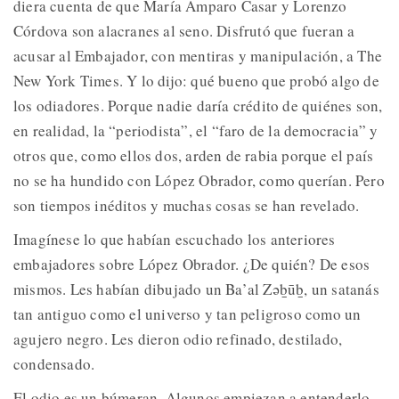
diera cuenta de que María Amparo Casar y Lorenzo
Córdova son alacranes al seno. Disfrutó que fueran a
acusar al Embajador, con mentiras y manipulación, a The
New York Times. Y lo dijo: qué bueno que probó algo de
los odiadores. Porque nadie daría crédito de quiénes son,
en realidad, la “periodista”, el “faro de la democracia” y
otros que, como ellos dos, arden de rabia porque el país
no se ha hundido con López Obrador, como querían. Pero
son tiempos inéditos y muchas cosas se han revelado.
Imagínese lo que habían escuchado los anteriores
embajadores sobre López Obrador. ¿De quién? De esos
mismos. Les habían dibujado un Ba’al Zəḇūḇ, un satanás
tan antiguo como el universo y tan peligroso como un
agujero negro. Les dieron odio refinado, destilado,
condensado.
El odio es un búmeran. Algunos empiezan a entenderlo,