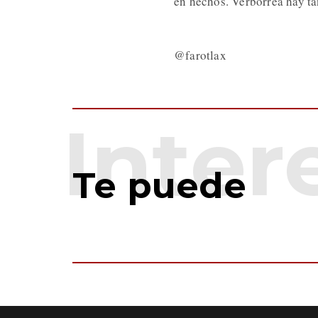
en hechos. Verborrea hay ta
@farotlax
Te puede