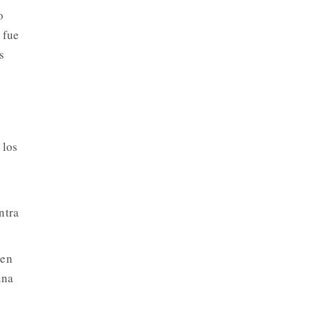
o
 fue
s
 los
ntra
ien
una