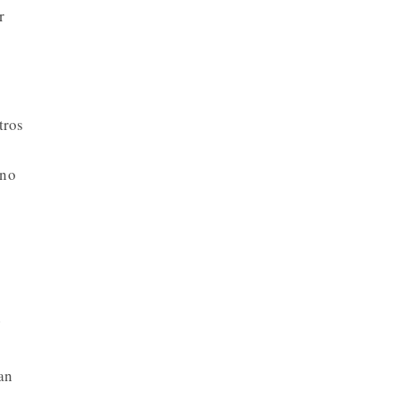
r
tros
 no
n
an