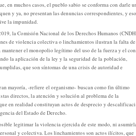
ue, en muchos casos, el pueblo sabio se conforma con darle u
quen y ya, no presentan las denuncias correspondientes, y eso
rive la impunidad.
n 2019, la Comisión Nacional de los Derechos Humanos (CNDH
nes de violencia colectiva o linchamientos ilustran la falta de
 mantener el monopolio legítimo del uso de la fuerza y el con
ando la aplicación de la ley y la seguridad de la población,
umplidas, que son síntomas de una crisis de autoridad e
ran mayoría, -refiere el organismo- buscan como fin último
tas directos, la atención y solución al problema de la
ue en realidad constituyan actos de desprecio y descalificac
vigencia del Estado de Derecho.
sible legitimar la violencia ejercida de este modo, ni asumirl
rsonal y colectiva. Los linchamientos son actos ilícitos, que