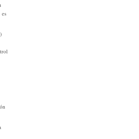
n
 es
)
trol
ión
a