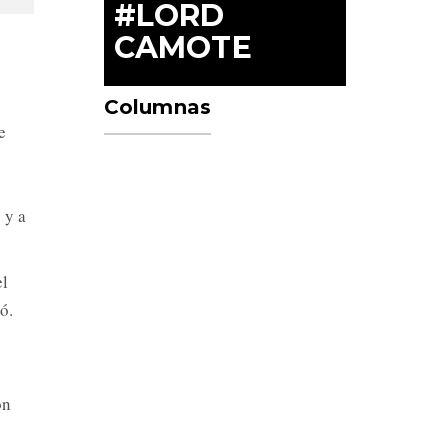
#LORD
CAMOTE
Columnas
e
 y a
el
ó.
on