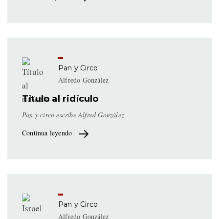
Pan y Circo
Alfredo González
Título al ridículo
Pan y circo escribe Alfred González
Continua leyendo
Pan y Circo
Alfredo González