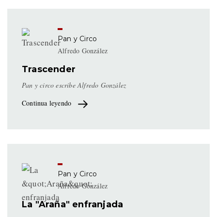
Pan y Circo
Alfredo González
Trascender
Pan y circo escribe Alfredo González
Continua leyendo
Pan y Circo
Alfredo González
La "Araña" enfranjada