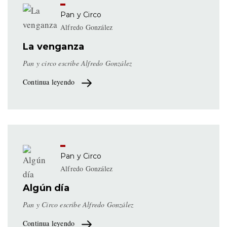
Pan y Circo
Alfredo González
La venganza
Pan y circo escribe Alfredo González
Continua leyendo
Pan y Circo
Alfredo González
Algún día
Pan y Circo escribe Alfredo González
Continua leyendo