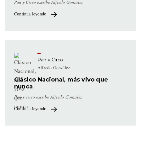
Pan y Circo escribe Alfredo González
Continua leyendo
Pan y Circo
Alfredo González
Clásico Nacional, más vivo que
nunca
Pan y circo escribe Alfredo González
Continua leyendo