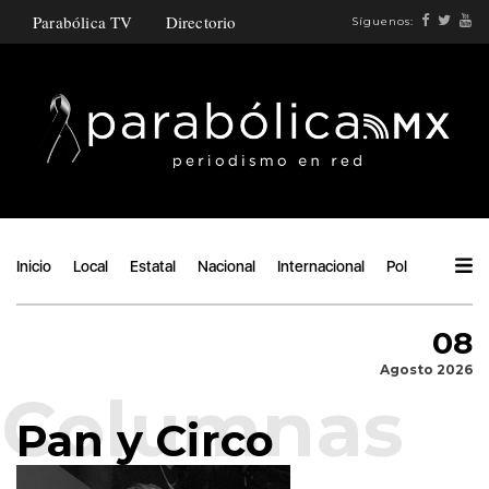
Parabólica TV
Directorio
Síguenos:
Inicio
Local
Estatal
Nacional
Internacional
Política
Ángu
08
Agosto 2026
Pan y Circo