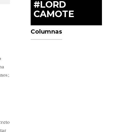
#LORD
CAMOTE
Columnas
o
 ha
anos;
creto
tar