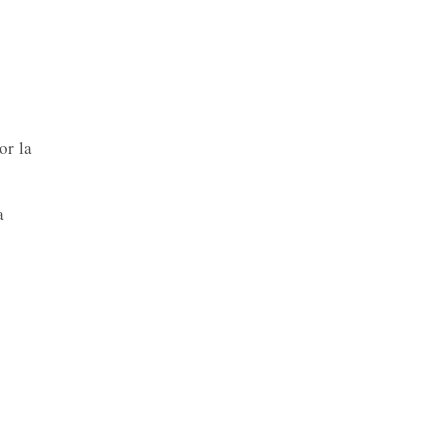
or la
a
r