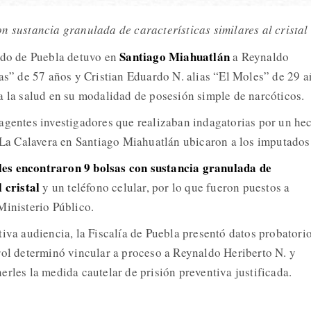
n sustancia granulada de características similares al crista
Santiago Miahuatlán
ado de Puebla detuvo en
a Reynaldo
pas” de 57 años y Cristian Eduardo N. alias “El Moles” de 29 a
a la salud en su modalidad de posesión simple de narcóticos.
agentes investigadores que realizaban indagatorias por un he
e La Calavera en Santiago Miahuatlán ubicaron a los imputados
les encontraron 9 bolsas con sustancia granulada de
 cristal
y un teléfono celular, por lo que fueron puestos a
Ministerio Público.
tiva audiencia, la Fiscalía de Puebla presentó datos probatori
rol determinó vincular a proceso a Reynaldo Heriberto N. y
rles la medida cautelar de prisión preventiva justificada.