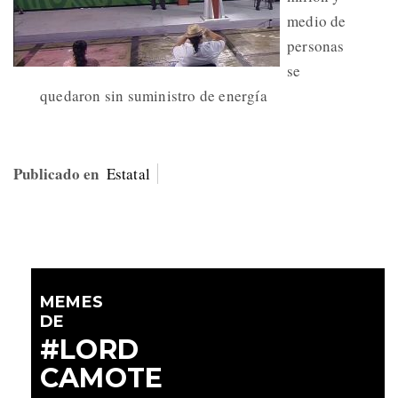
medio de
personas
se
quedaron sin suministro de energía
Publicado en
Estatal
MEMES
DE
#LORD
CAMOTE