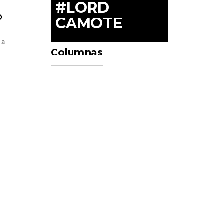
#LORD
P
CAMOTE
 a
Columnas