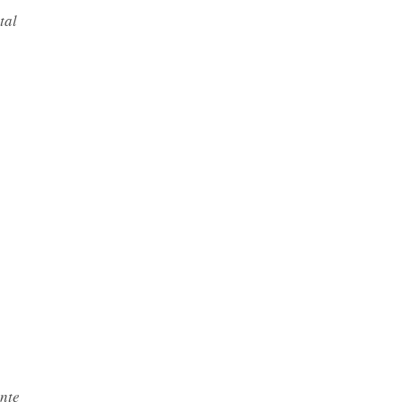
stal
a
nte