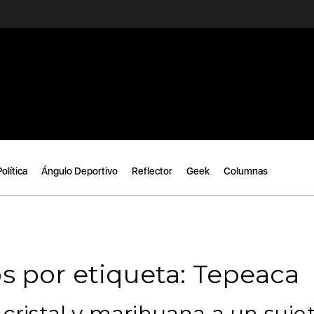
Política
Ángulo Deportivo
Reflector
Geek
Columnas
s por etiqueta: Tepeaca
 cristal y marihuana a un suje