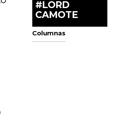
#LORD
CAMOTE
Columnas
ia