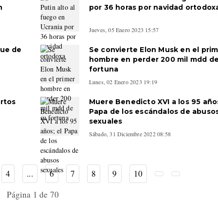
h
por 36 horas por navidad ortodox
Jueves, 05 Enero 2023 15:57
que de
Se convierte Elon Musk en el pri
hombre en perder 200 mil mdd de
fortuna
Lunes, 02 Enero 2023 19:19
rtos
Muere Benedicto XVI a los 95 años
Papa de los escándalos de abuso
sexuales
Sábado, 31 Diciembre 2022 08:58
4
...
6
7
8
9
10
Página 1 de 70