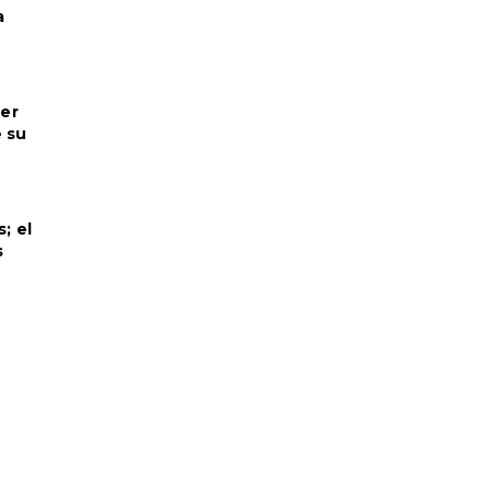
a
mer
 su
; el
s