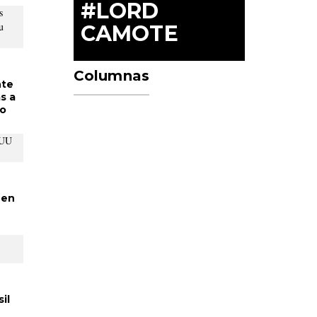
#LORD
CAMOTE
Columnas
nte
s a
o
 en
il