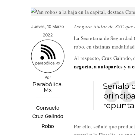
Asegura titular de SSC que
Jueves, 10 Marzo
2022
La Secretaria de Seguridad
robo, en tistintas modalidade
Al respecto, Cruz Galindo, d
negocio, a autopartes y a c
Por
Parabólica.
Señaló q
Mx
principa
repunta
Consuelo
Cruz Galindo
Robo
Por ello, señaló que produc
s
estatal y la Fiscalía, es que