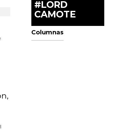
#LORD
CAMOTE
Columnas
e
ón,
d