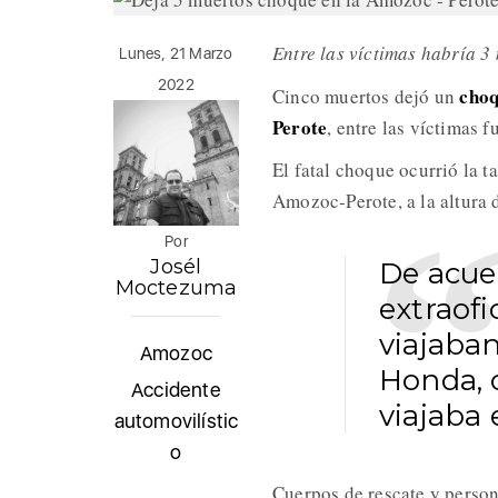
Entre las víctimas habría 
Lunes, 21 Marzo
2022
choq
Cinco muertos dejó un
Perote
, entre las víctimas 
El fatal choque ocurrió la 
Amozoc-Perote, a la altura d
Por
Josél
De acue
Moctezuma
extraofi
viajaba
Amozoc
Honda, c
Accidente
viajaba 
automovilístic
o
Cuerpos de rescate y person