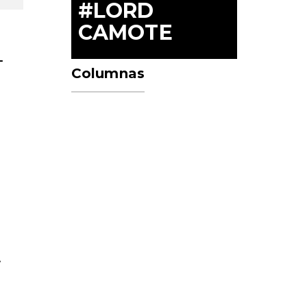
#LORD
CAMOTE
-
Columnas
.