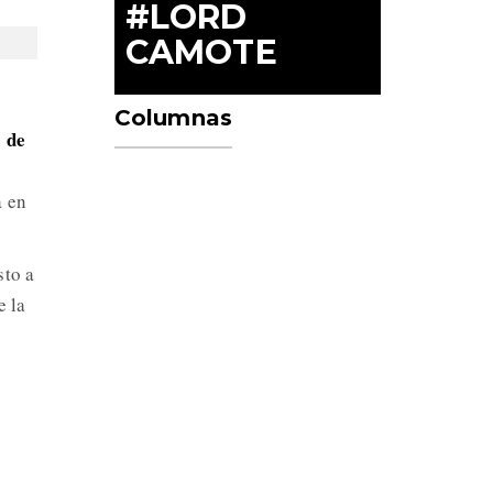
#LORD
CAMOTE
Columnas
s de
a en
sto a
e la
o