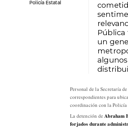
Policía Estatal
cometid
sentimen
relevanc
Pública
un gener
metropol
algunos
distribu
Personal de la Secretaría d
correspondientes para ubica
coordinación con la Policía
Abraham H.
La detención de
forjados durante administ