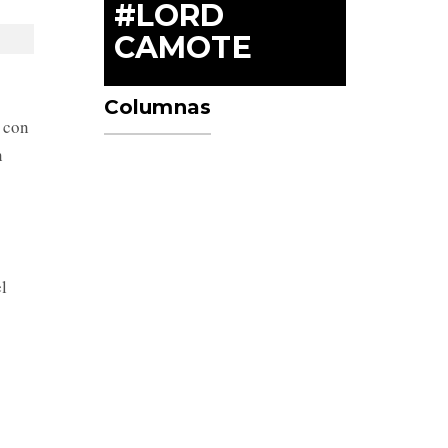
#LORD
CAMOTE
Columnas
n con
n
el