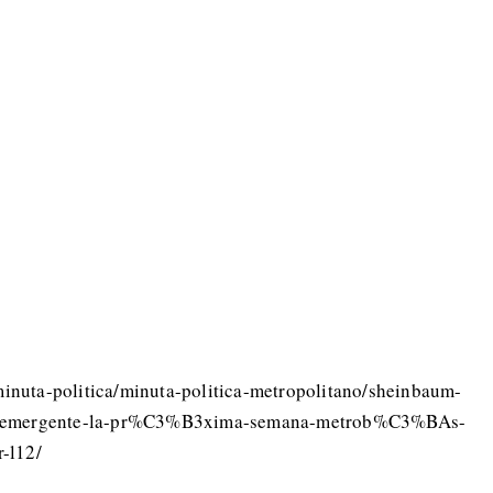
/minuta-politica/minuta-politica-metropolitano/sheinbaum-
-emergente-la-pr%C3%B3xima-semana-metrob%C3%BAs-
r-l12/