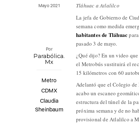
Tláhuac a Atlalilco
Mayo 2021
La jefa de Gobierno de Ciu
semana como medida emerge
habitantes de Tláhuac
para 
pasado 3 de mayo.
Por
¿Qué dijo? En un video que 
Parabólica.
Mx
el Metrobús sustituirá el re
15 kilómetros con 60 autob
Metro
Adelantó que el Colegio de 
CDMX
acabo un escaneo geomático 
Claudia
estructura del túnel de la p
Sheinbaum
próxima semana y de no hab
provisional de Atlalilco a 