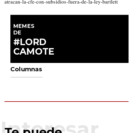
atracan-la-cfe-con-subsidios-fuera-de-la-ley-bartlett
MEMES
DE
#LORD
CAMOTE
Columnas
Te puede