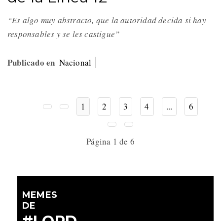
“Es algo muy abstracto, que la autoridad decida si hay
responsables y se les castigue”
Publicado en
Nacional
1
2
3
4
...
6
Página 1 de 6
MEMES
DE