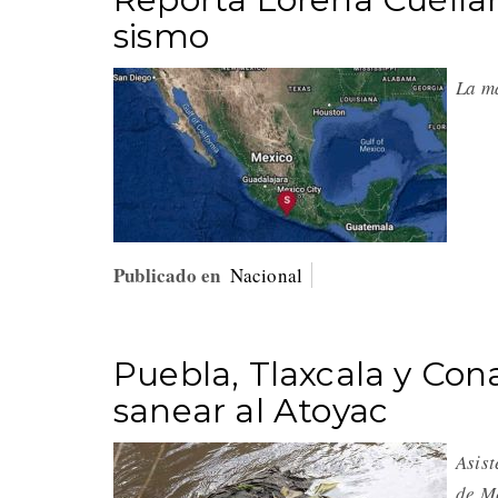
sismo
La m
Publicado en
Nacional
Puebla, Tlaxcala y Co
sanear al Atoyac
Asist
de M