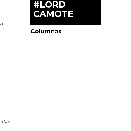
#LORD
CAMOTE
ero
Columnas
tular