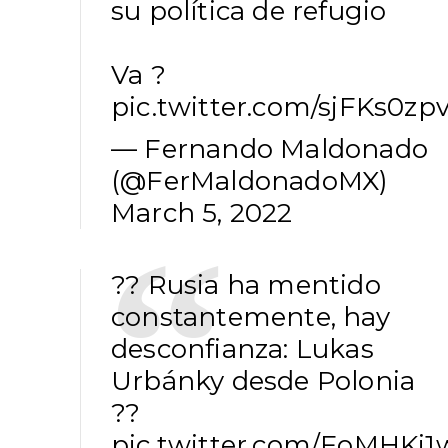
su política de refugio
Va ?
pic.twitter.com/sjFKs0zp
— Fernando Maldonado
(@FerMaldonadoMX)
March 5, 2022
?? Rusia ha mentido
constantemente, hay
desconfianza: Lukas
Urbánky desde Polonia
??
pic.twitter.com/FoMHKj1