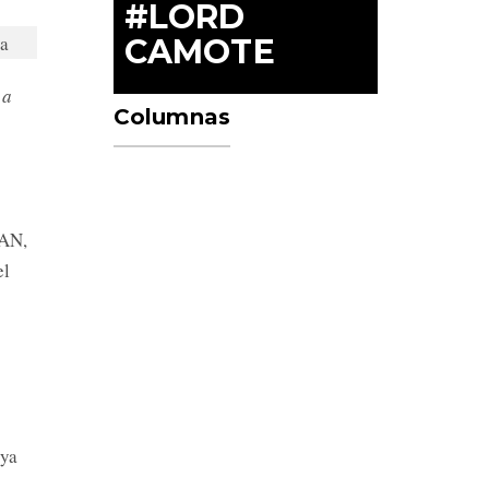
#LORD
CAMOTE
 a
Columnas
PAN,
el
 ya