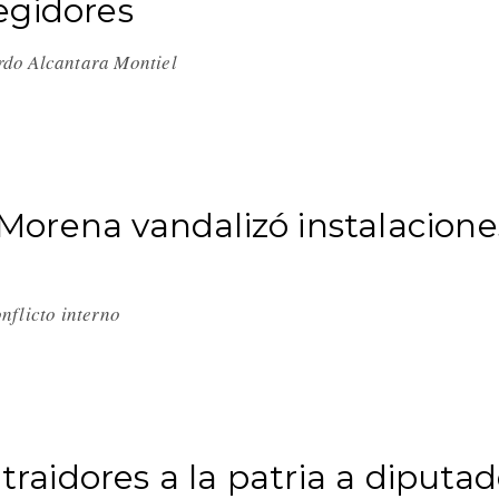
egidores
rdo Alcantara Montiel
orena vandalizó instalacione
nflicto interno
 traidores a la patria a diputa