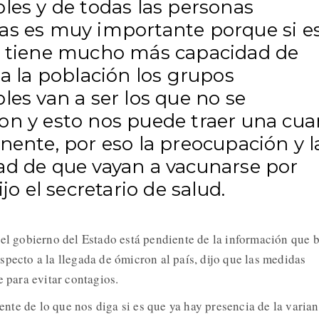
les y de todas las personas
as es muy importante porque si e
e tiene mucho más capacidad de
 a la población los grupos
les van a ser los que no se
on y esto nos puede traer una cua
nente, por eso la preocupación y l
ad de que vayan a vacunarse por
ijo el secretario de salud.
 el gobierno del Estado está pendiente de la información que 
specto a la llegada de ómicron al país, dijo que las medidas
e para evitar contagios.
te de lo que nos diga si es que ya hay presencia de la varian