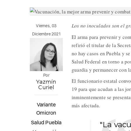
Los no inoculados son el g
Viernes, 03
Diciembre 2021
El arma para prevenir y com
refirió el titular de la Secre
no hay casos en Puebla y se
Salud Federal en torno a po
guardia y permanecer con la
Por
El funcionario estatal conv
Yazmín
Curiel
19 para que acudan a las jo
inminentemente se presentar
Variante
más afectada.
Omicron
Salud Puebla
"La vac