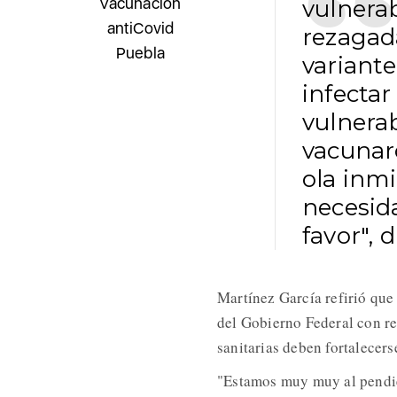
Vacunación
vulnerab
antiCovid
rezagad
Puebla
variant
infectar
vulnerab
vacunar
ola inmi
necesid
favor", d
Martínez García refirió que
del Gobierno Federal con re
sanitarias deben fortalecers
"Estamos muy muy al pendien