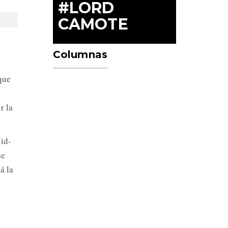
#LORD
CAMOTE
Columnas
que
r la
id-
se
á la