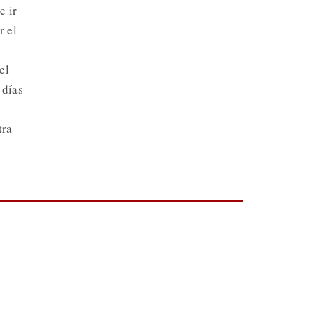
e ir
r el
el
 días
tra