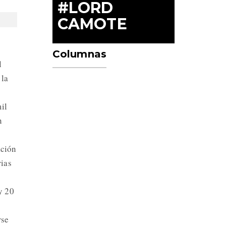
#LORD
CAMOTE
Columnas
l
 la
il
n
ación
rias
y 20
rse