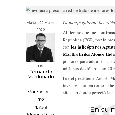
La pareja gobernó la entid
Martes, 22 Marzo
2022
Al tiempo que fue confirmad
República (FGR) por la pres
los helicópteros Agust
con
Martha Erika Alonso Hida
postores para adquirir las 
Por
millones de dólares- en 201
Fernando
Maldonado
Fue el presidente Andrés M
investigación en torno al h
Morenovallis
años, en donde pereció la pa
mo
Rafael
“En su 
Moreno Valle