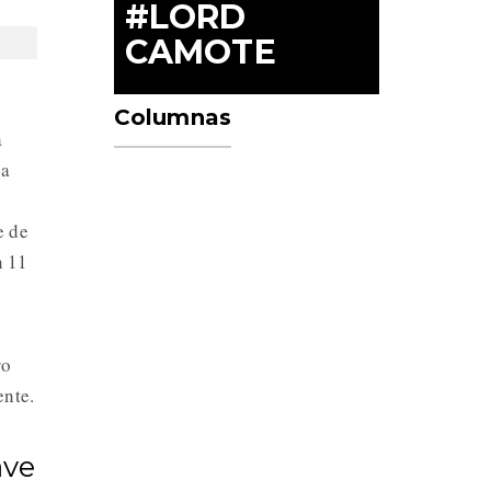
#LORD
CAMOTE
Columnas
a
da
e de
n 11
ro
ente.
ave