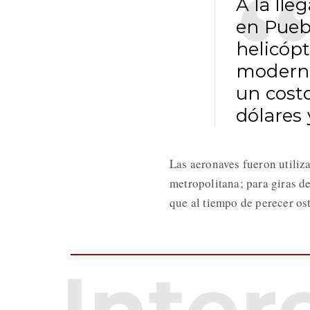
A la lle
en Puebl
helicópt
moderno
un cost
dólares 
Las aeronaves fueron utiliza
metropolitana; para giras de
que al tiempo de perecer os