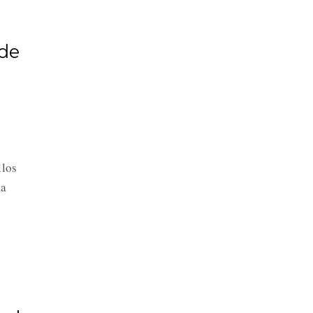
 de
llos
la