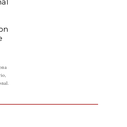
nal
con
e
zona
io,
onal.