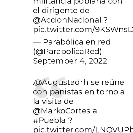
militancia poblana con
el dirigente de
@AccionNacional
?
pic.twitter.com/9KSWns
— Parabólica en red
(@ParabolicaRed)
September 4, 2022
.
@Augustadrh
se reúne
con panistas en torno a
la visita de
@MarkoCortes
a
#Puebla
?
pic.twitter.com/LNQVU