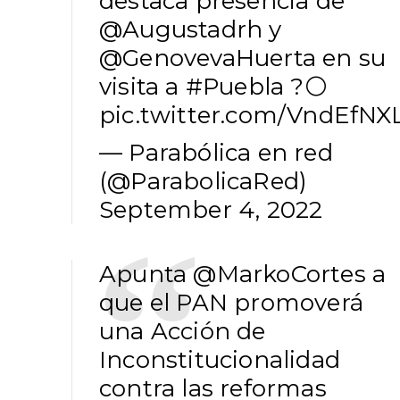
destaca presencia de
@Augustadrh
y
@GenovevaHuerta
en su
visita a
#Puebla
?⚪️
pic.twitter.com/VndEfN
— Parabólica en red
(@ParabolicaRed)
September 4, 2022
Apunta
@MarkoCortes
a
que el PAN promoverá
una Acción de
Inconstitucionalidad
contra las reformas