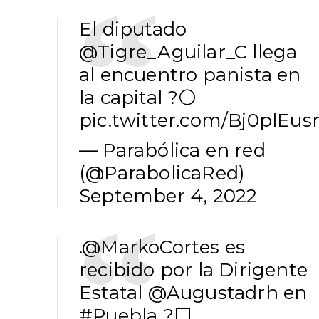
El diputado
@Tigre_Aguilar_C
llega
al encuentro panista en
la capital ?⚪️
pic.twitter.com/Bj0plEus
— Parabólica en red
(@ParabolicaRed)
September 4, 2022
.
@MarkoCortes
es
recibido por la Dirigente
Estatal
@Augustadrh
en
#Puebla
?⬜️