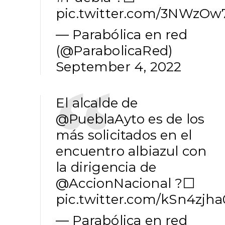
pic.twitter.com/3NWzOw
— Parabólica en red
(@ParabolicaRed)
September 4, 2022
El alcalde de
@PueblaAyto
es de los
más solicitados en el
encuentro albiazul con
la dirigencia de
@AccionNacional
?⬜️
pic.twitter.com/kSn4zjha
— Parabólica en red