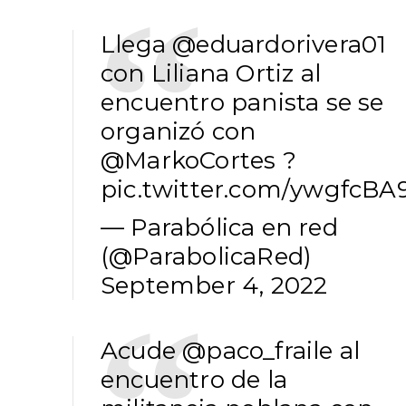
Llega
@eduardorivera01
con Liliana Ortiz al
encuentro panista se se
organizó con
@MarkoCortes
?
pic.twitter.com/ywgfcB
— Parabólica en red
(@ParabolicaRed)
September 4, 2022
Acude
@paco_fraile
al
encuentro de la