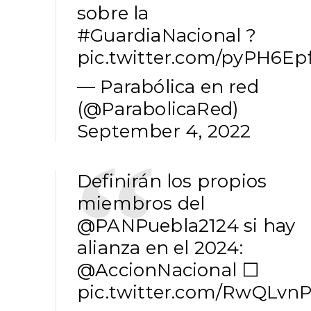
sobre la
#GuardiaNacional
?
pic.twitter.com/pyPH6Ep
— Parabólica en red
(@ParabolicaRed)
September 4, 2022
Definirán los propios
miembros del
@PANPuebla2124
si hay
alianza en el 2024:
@AccionNacional
⬜️
pic.twitter.com/RwQLvn