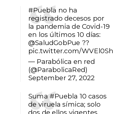
#Puebla
no ha
registrado decesos por
la pandemia de Covid-19
en los últimos 10 días:
@SaludGobPue
??
pic.twitter.com/WVEl0Sh
— Parabólica en red
(@ParabolicaRed)
September 27, 2022
Suma
#Puebla
10 casos
de viruela símica; solo
dos de ellos vigentes,