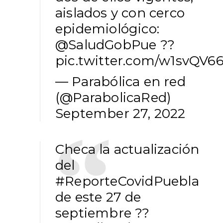
aislados y con cerco
epidemiológico:
@SaludGobPue
??
pic.twitter.com/w1svQV6
— Parabólica en red
(@ParabolicaRed)
September 27, 2022
Checa la actualización
del
#ReporteCovidPuebla
de este 27 de
septiembre ??