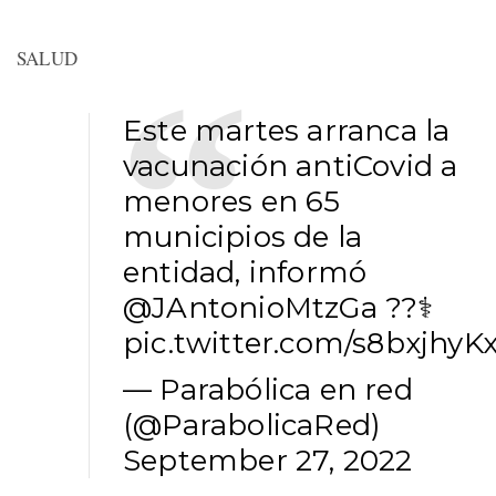
SALUD
Este martes arranca la
vacunación antiCovid a
menores en 65
municipios de la
entidad, informó
@JAntonioMtzGa
??‍⚕️
pic.twitter.com/s8bxjhyKx
— Parabólica en red
(@ParabolicaRed)
September 27, 2022