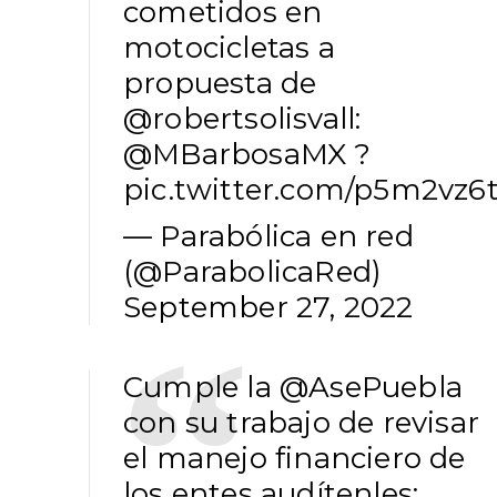
cometidos en
motocicletas a
propuesta de
@robertsolisvall
:
@MBarbosaMX
?
pic.twitter.com/p5m2vz6
— Parabólica en red
(@ParabolicaRed)
September 27, 2022
Cumple la
@AsePuebla
con su trabajo de revisar
el manejo financiero de
los entes audítenles: