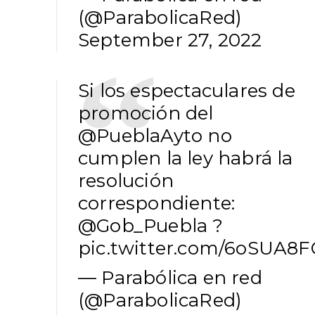
(@ParabolicaRed)
September 27, 2022
Si los espectaculares de
promoción del
@PueblaAyto
no
cumplen la ley habrá la
resolución
correspondiente:
@Gob_Puebla
?
pic.twitter.com/6oSUA8
— Parabólica en red
(@ParabolicaRed)