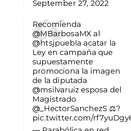
September 27, 2022
Recomienda
@MBarbosaMX
al
@htsjpuebla
acatar la
Ley en campaña que
supuestamente
promociona la imagen
de la diputada
@msilvaruiz
esposa del
Magistrado
@_HectorSanchezS
⚖️?
pic.twitter.com/rf7yuDgy
— Parabólica en red