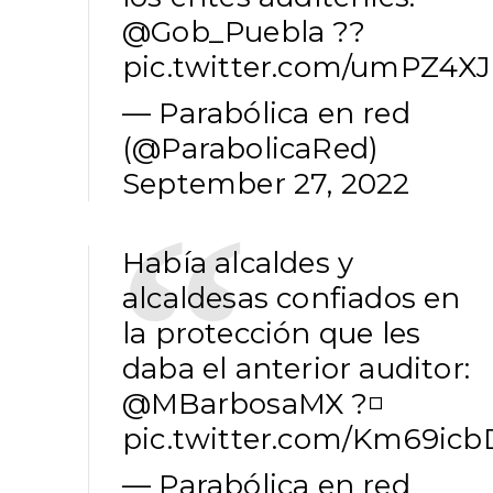
@Gob_Puebla
??
pic.twitter.com/umPZ4X
— Parabólica en red
(@ParabolicaRed)
September 27, 2022
Había alcaldes y
alcaldesas confiados en
la protección que les
daba el anterior auditor:
@MBarbosaMX
?◽️
pic.twitter.com/Km69ic
— Parabólica en red