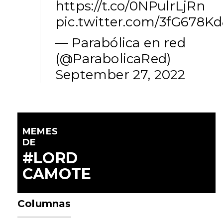
https://t.co/0NPulrLjRn
pic.twitter.com/3fG678K
— Parabólica en red
(@ParabolicaRed)
September 27, 2022
MEMES
DE
#LORD
CAMOTE
Columnas