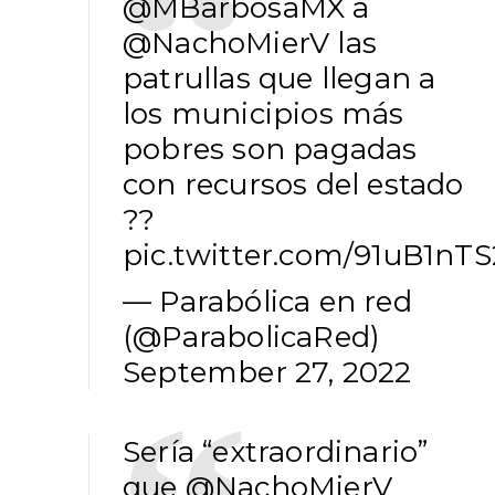
@MBarbosaMX
a
@NachoMierV
las
patrullas que llegan a
los municipios más
pobres son pagadas
con recursos del estado
??
pic.twitter.com/91uB1nT
— Parabólica en red
(@ParabolicaRed)
September 27, 2022
Sería “extraordinario”
que
@NachoMierV