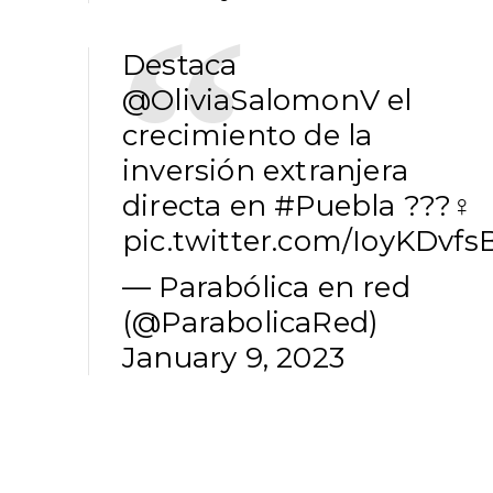
Destaca
@OliviaSalomonV
el
crecimiento de la
inversión extranjera
directa en
#Puebla
???‍♀️
pic.twitter.com/IoyKDvfs
— Parabólica en red
(@ParabolicaRed)
January 9, 2023