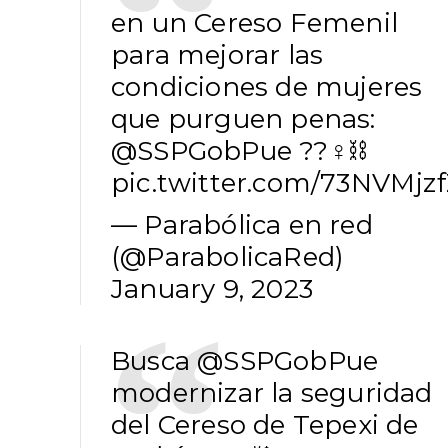
en un Cereso Femenil
para mejorar las
condiciones de mujeres
que purguen penas:
@SSPGobPue
??‍♀️⛓️
pic.twitter.com/73NVMjz
— Parabólica en red
(@ParabolicaRed)
January 9, 2023
Busca
@SSPGobPue
modernizar la seguridad
del Cereso de Tepexi de