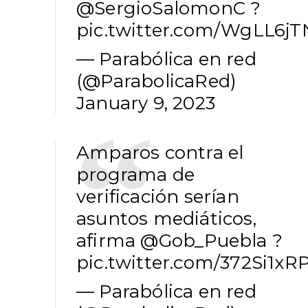
@SergioSalomonC
?
pic.twitter.com/WgLL6j
— Parabólica en red
(@ParabolicaRed)
January 9, 2023
Amparos contra el
programa de
verificación serían
asuntos mediáticos,
afirma
@Gob_Puebla
?
pic.twitter.com/372Si1xR
— Parabólica en red