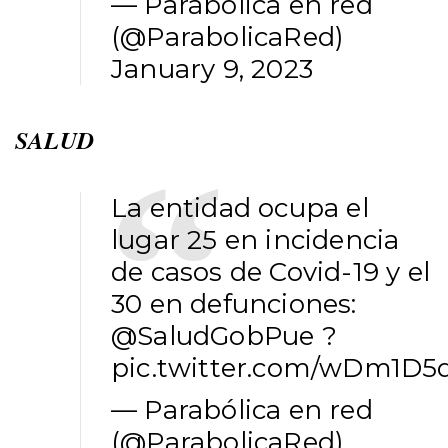
— Parabólica en red
(@ParabolicaRed)
January 9, 2023
SALUD
La entidad ocupa el
lugar 25 en incidencia
de casos de Covid-19 y el
30 en defunciones:
@SaludGobPue
?
pic.twitter.com/wDm1D5
— Parabólica en red
(@ParabolicaRed)