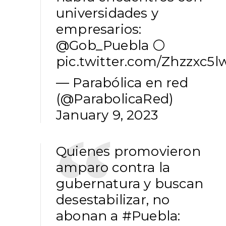
universidades y
empresarios:
@Gob_Puebla
⚪️
pic.twitter.com/Zhzzxc5l
— Parabólica en red
(@ParabolicaRed)
January 9, 2023
Quienes promovieron
amparo contra la
gubernatura y buscan
desestabilizar, no
abonan a
#Puebla
: