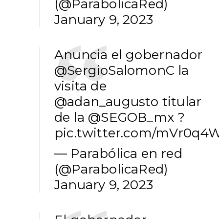
(@ParabolicaRed)
January 9, 2023
Anuncia el gobernador
@SergioSalomonC
la
visita de
@adan_augusto
titular
de la
@SEGOB_mx
?
pic.twitter.com/mVr0q4
— Parabólica en red
(@ParabolicaRed)
January 9, 2023