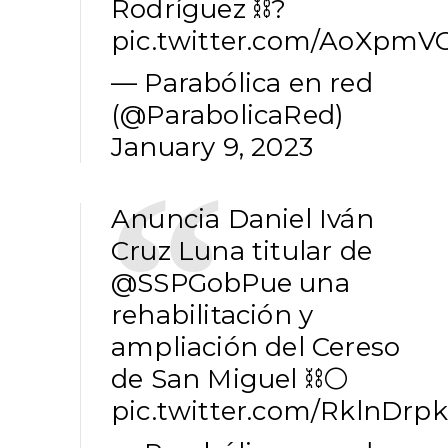
Rodríguez ⛓️?
pic.twitter.com/AoXpm
— Parabólica en red
(@ParabolicaRed)
January 9, 2023
Anuncia Daniel Iván
Cruz Luna titular de
@SSPGobPue
una
rehabilitación y
ampliación del Cereso
de San Miguel ⛓️⚪️
pic.twitter.com/RklnDrp