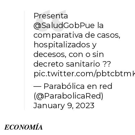
Presenta
@SaludGobPue
la
comparativa de casos,
hospitalizados y
decesos, con o sin
decreto sanitario ??
pic.twitter.com/pbtcbtm
— Parabólica en red
(@ParabolicaRed)
January 9, 2023
ECONOMÍA