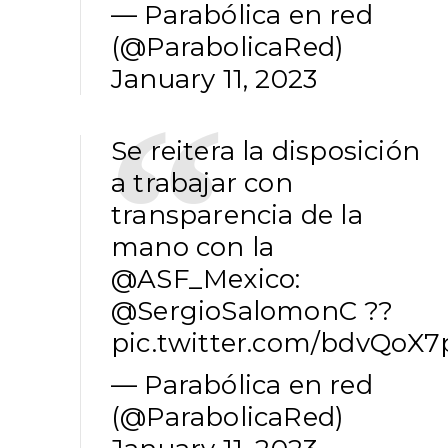
— Parabólica en red
(@ParabolicaRed)
January 11, 2023
Se reitera la disposición
a trabajar con
transparencia de la
mano con la
@ASF_Mexico
:
@SergioSalomonC
??
pic.twitter.com/bdvQoX7
— Parabólica en red
(@ParabolicaRed)