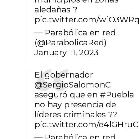
aledañas ?
pic.twitter.com/wiO3WR
— Parabólica en red
(@ParabolicaRed)
January 11, 2023
El gobernador
@SergioSalomonC
aseguró que en
#Puebla
no hay presencia de
líderes criminales ??
pic.twitter.com/e4lGHruC
— Parabólica en red