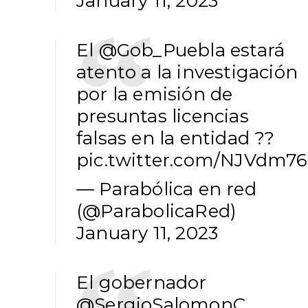
January 11, 2023
El
@Gob_Puebla
estará
atento a la investigación
por la emisión de
presuntas licencias
falsas en la entidad ??
pic.twitter.com/NJVdm76
— Parabólica en red
(@ParabolicaRed)
January 11, 2023
El gobernador
@SergioSalomonC