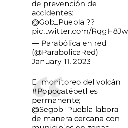
de prevención de
accidentes:
@Gob_Puebla
??
pic.twitter.com/RqgH8J
— Parabólica en red
(@ParabolicaRed)
January 11, 2023
El monitoreo del volcán
#Popocatépetl
es
permanente;
@Segob_Puebla
labora
de manera cercana con
municipios en zonas