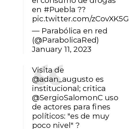
el consumo de drogas
en
#Puebla
??
pic.twitter.com/zCovXK5
— Parabólica en red
(@ParabolicaRed)
January 11, 2023
Visita de
@adan_augusto
es
institucional; critica
@SergioSalomonC
uso
de actores para fines
políticos: "es de muy
poco nivel" ?