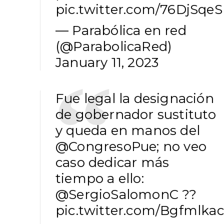
pic.twitter.com/76DjSqe
— Parabólica en red
(@ParabolicaRed)
January 11, 2023
Fue legal la designación
de gobernador sustituto
y queda en manos del
@CongresoPue
; no veo
caso dedicar más
tiempo a ello:
@SergioSalomonC
?️?
pic.twitter.com/Bgfmlka