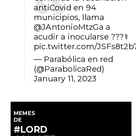
antiCovid en 94
municipios, llama
@JAntonioMtzGa
a
acudir a inocularse ???‍⚕️
pic.twitter.com/JSFs8t2b
— Parabólica en red
(@ParabolicaRed)
January 11, 2023
MEMES
DE
#LORD