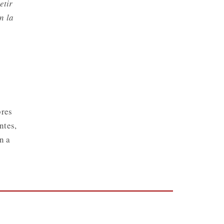
etir
n la
bres
ntes,
n a