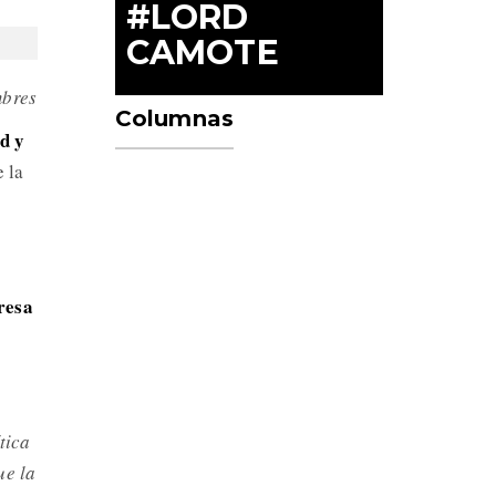
#LORD
CAMOTE
mbres
Columnas
d y
 la
resa
tica
ue la