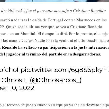
 decidió mal”, fue el punzante mensaje a Cristiano Ronaldo
ardó nada tras la caída de Portugal contra Marruecos en los
22. Quizá sea la última vez que se vea a Cristiano Ronaldo
uesa en un Mundial. El tiempo lo dirá. Por lo pronto, el conju
n las manos vacías. Nadie lo veía venir, ni el aficionado marr
Ronaldo ha sellado su participación en la justa internacio
,
del jugador al término del partido eran desgarradoras.
bicho!
pic.twitter.com/6g8S6pkyF
 Olmos  (@Olmosarcos_)
r 10, 2022
só al terreno de juego cuando su equipo ya iba en desventaja p