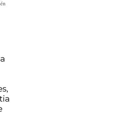
bén
sa
es,
tia
e