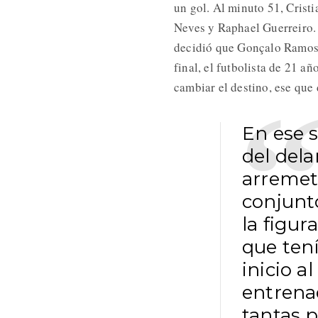
un gol. Al minuto 51, Cristi
Neves y Raphael Guerreiro. 
decidió que Gonçalo Ramos se
final, el futbolista de 21 a
cambiar el destino, ese que
En ese 
del dela
arremeti
conjunto
la figur
que ten
inicio a
entrena
tantas 