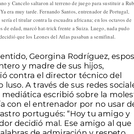
ano y Cancelo saltaron al terreno de juego para sustituir a Ru
Ya era muy tarde. Fernando Santos, entrenador de Portugal,
ría el titular contra la escuadra africana; en los octavos de
ños de edad, marcó hat-trick frente a Suiza. Luego, nada pudo
 decidió que los Leones del Atlas pasaban a semifinal.
sentido, Georgina Rodríguez, espo
ntero y madre de sus hijos,
ó contra el director técnico del
 luso. A través de sus redes social
a mediática escribió sobre la moles
ía con el entrenador por no usar d
l astro portugués: “Hoy tu amigo y
dor decidió mal. Ese amigo al que
palabras de admiración y respeto