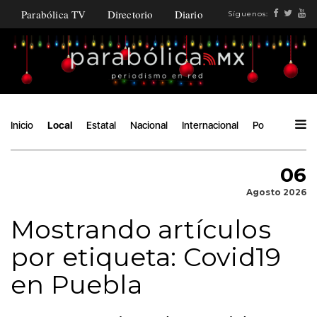
Parabólica TV
Directorio
Diario
Síguenos:
Inicio
Local
Estatal
Nacional
Internacional
Política
Áng
06
Agosto 2026
Mostrando artículos
por etiqueta: Covid19
en Puebla