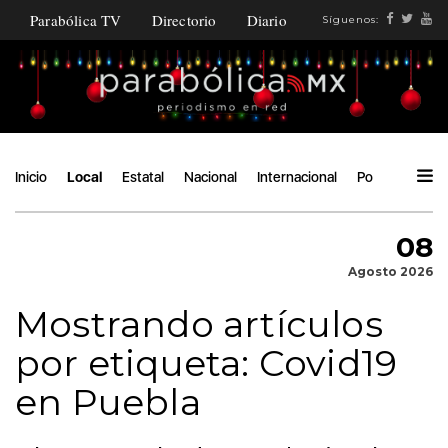
Parabólica TV
Directorio
Diario
Síguenos:
Inicio
Local
Estatal
Nacional
Internacional
Política
Áng
08
Agosto 2026
Mostrando artículos
por etiqueta: Covid19
en Puebla