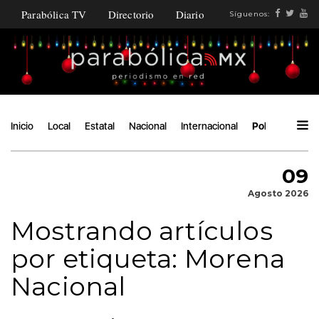
Parabólica TV
Directorio
Diario
Síguenos:
Inicio
Local
Estatal
Nacional
Internacional
Política
Áng
09
Agosto 2026
Mostrando artículos
por etiqueta: Morena
Nacional