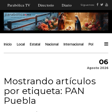
Parabólica TV
Directorio
Diario
Síguenos:
Inicio
Local
Estatal
Nacional
Internacional
Política
Ángu
06
Agosto 2026
Mostrando artículos
por etiqueta: PAN
Puebla