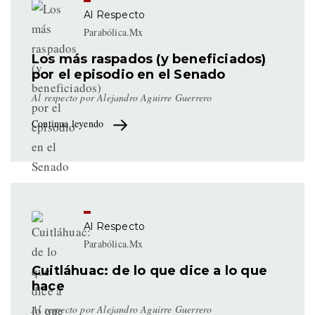
medios como
Al Respecto
“El Universal” y
Parabólica.Mx
el sitio de
Los más raspados (y beneficiados)
“Carlos Loret
por el episodio en el Senado
de Mola"
Al respecto por Alejandro Aguirre Guerrero
Continua leyendo
Al Respecto
Parabólica.Mx
Cuitláhuac: de lo que dice a lo que
hace
Al respecto por Alejandro Aguirre Guerrero