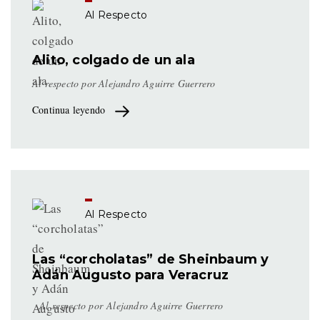
medios como
Al Respecto
“El Universal” y
el sitio de
Alito, colgado de un ala
“Carlos Loret
Al respecto por Alejandro Aguirre Guerrero
de Mola"
Continua leyendo
Al Respecto
Las “corcholatas” de Sheinbaum y
Adán Augusto para Veracruz
Al respecto por
Alejandro Aguirre Guerrero