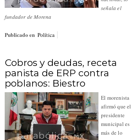
señala el
fundador de Morena
Publicado en
Política
Cobros y deudas, receta
panista de ERP contra
poblanos: Biestro
El morenista
afirmó que el
presidente
municipal es
más de lo