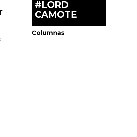
#LORD
r
CAMOTE
Columnas
es