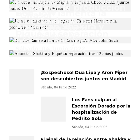
disculpas de Christian
Miércoles, 08 Junio 2022
Nodal por la producción
Bon Jovi lamenta la
“Girasol”
muerte de su bajista
Lunes, 06 Junio 2022
Anuncian Shakira y
Alec John Such
Piqué su separación
Lunes, 06 Junio 2022
tras 12 años juntos
Sábado, 04 Junio 2022
¡Sospechoso! Dua Lipa y Aron Piper
son descubiertos juntos en Madrid
Sábado, 04 Junio 2022
Los Fans culpan al
Escorpión Dorado por la
hospitalización de
Pedrito Sola
Sábado, 04 Junio 2022
El Final de la relación entre Shakira y