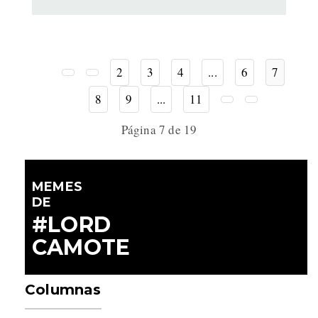
2
3
4
...
6
7
8
9
...
11
Página 7 de 19
MEMES
DE
#LORD
CAMOTE
Columnas