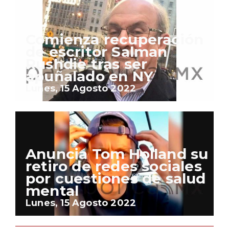
Comienza recuperación
de escritor Salman
Rushdie tras ser
apuñalado en NY
Lunes, 15 Agosto 2022
Anuncia Tom Holland su
retiro de redes sociales
por cuestiones de salud
mental
Lunes, 15 Agosto 2022