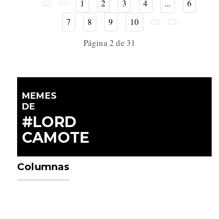
1
2
3
4
...
6
7
8
9
10
Página 2 de 31
MEMES
DE
#LORD
CAMOTE
Columnas