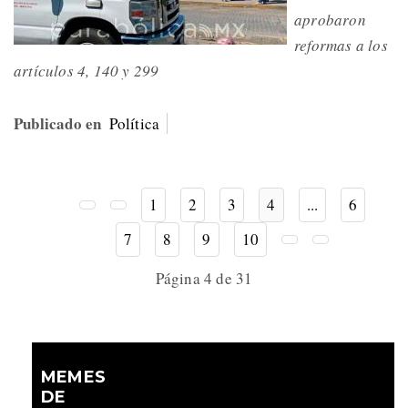
aprobaron
reformas a los
artículos 4, 140 y 299
Publicado en
Política
1
2
3
4
...
6
7
8
9
10
Página 4 de 31
MEMES
DE