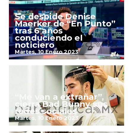
Se despide Denise
Maerker de “En Punto”
tras 6 años
conduciendo el
noticiero
Martes, 10 Enero 2023
“Me van a extrañar”,
cierra Bad Bunny sus
redes sociales
Martes, 10 Enero 2023