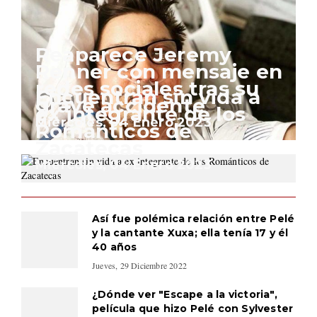
Reaparece Jeremy
Renner con mensaje en
redes sociales tras su
Encuentran sin vida a
grave accidente
ex integrante de los
Miércoles, 04 Enero 2023
Románticos de
Zacatecas
Miércoles, 04 Enero 2023
Así fue polémica relación entre Pelé
y la cantante Xuxa; ella tenía 17 y él
40 años
Jueves, 29 Diciembre 2022
¿Dónde ver "Escape a la victoria",
película que hizo Pelé con Sylvester