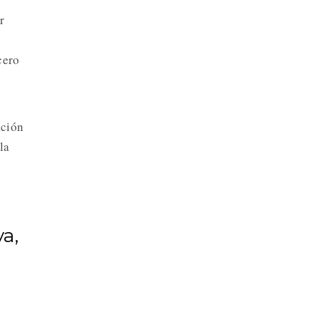
r
cero
ación
la
a,