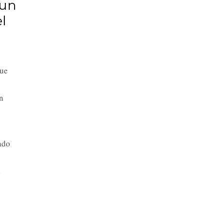
 un
l
que
z
n
ado
a