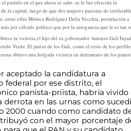
 el partido en el que ahora se sabe, se le fue ofrecida la
9 de la capital, luego de que dos mujeres panistas de irrefutabl
se, entre ellas Mónica Rodríguez Della Vecchia, postulación a 
más por cálculo político que por la arrogancia que le es tan s
obtuvo la victoria el hijo del ex gobernador Antonio Gali Fayad
rtido Verde. El junior de los Gali, como el resto de los perfile
orena obtuvo una holgada victoria en detrimento de los panist
r aceptado la candidatura a
 federal por ese distrito, el
ico panista-priista, habría vivido 
 derrota en las urnas como suced
ño 2000 cuando como candidato de
ntribuyó con el mayor porcentaje d
n para que el PAN y su candidato