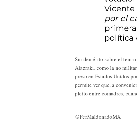
Vicente 
por el 
primera 
polític
Sin demérito sobre el tema q
Alazraki, como la no milita
preso en Estados Unidos por
permite ver que, a convenie
pleito entre comadres, cuand
@FerMaldonadoMX