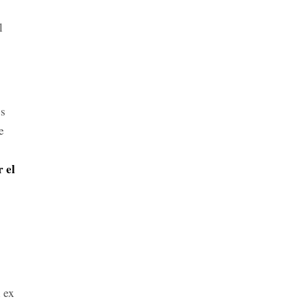
l
os
e
 el
 ex