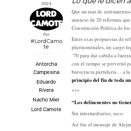
Lo que le dicen
2024
Que un mar de sentimientos
anuncio de 20 reformas que 
Constitución Política de lo
Por
Entre esas propuestas de re
#LordCamo
te
plurinominales, un cargo leg
‘70 para dar cabida a fuerz
con el tiempo se pervirtió 
Antorcha
burocracia partidaria… a l
Campesina
principio del fin de toda un
Eduardo
Rivera
***
Nacho Mier
“Los delincuentes no tiene
Lord Camote
Sin intermediarios, seco.
Así fue el mensaje de Alej