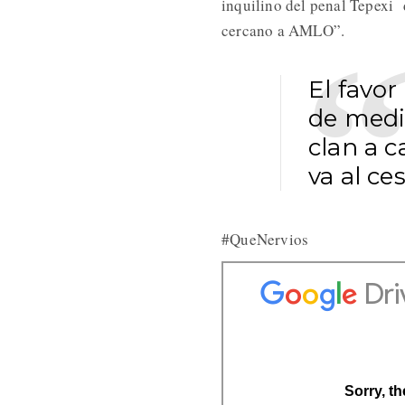
inquilino del penal Tepexi
cercano a AMLO”.
El favor
de medid
clan a 
va al ce
#QueNervios