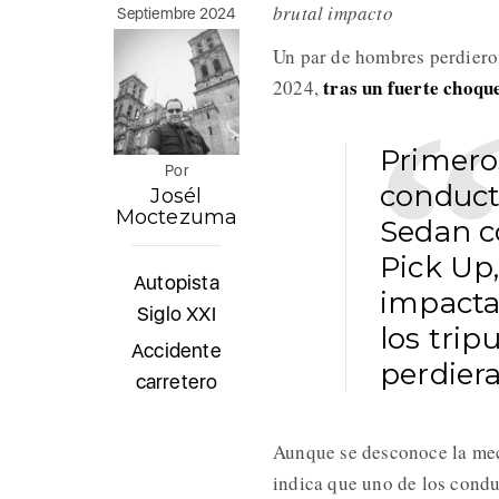
brutal impacto
Septiembre 2024
Un par de hombres perdieron
tras un fuerte choque
2024,
Primero
Por
conduct
Josél
Moctezuma
Sedan c
Pick Up,
Autopista
impacta
Siglo XXI
los tri
Accidente
perdiera
carretero
Aunque se desconoce la mecá
indica que uno de los conduc