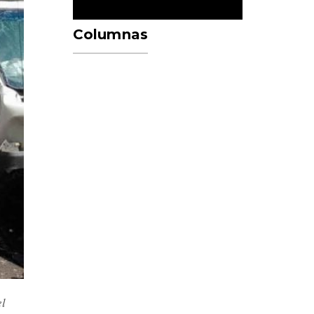
Columnas
el