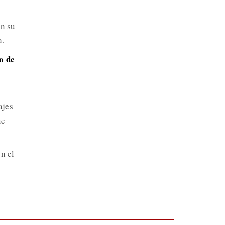
on su
a.
o de
ajes
ue
n el