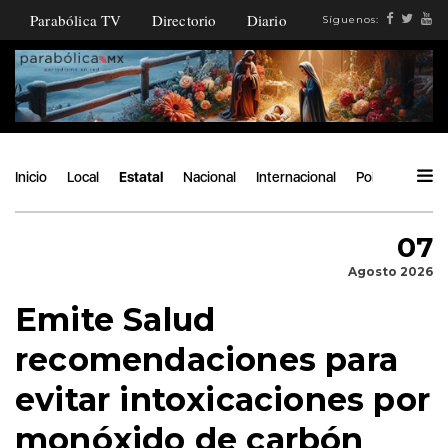
Parabólica TV
Directorio
Diario
Síguenos:
Inicio
Local
Estatal
Nacional
Internacional
Política
Ángu
07
Agosto 2026
Emite Salud
recomendaciones para
evitar intoxicaciones por
monóxido de carbón