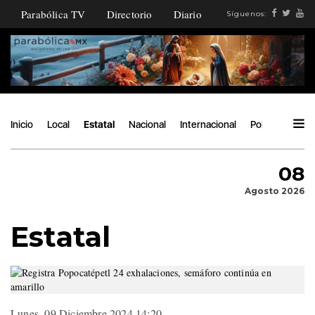
Parabólica TV
Directorio
Diario
Síguenos:
Inicio
Local
Estatal
Nacional
Internacional
Política
Ángu
08
Agosto 2026
Estatal
Lunes, 09 Diciembre 2024 14:20