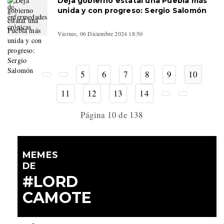
Deja gobierno estatal una Puebla más
unida y con progreso: Sergio Salomón
Viernes, 06 Diciembre 2024 18:50
5
6
7
8
9
10
11
12
13
14
Página 10 de 138
MEMES
DE
#LORD
CAMOTE